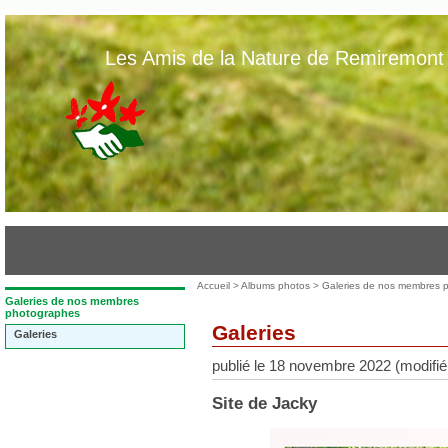
Aller
au
Les Amis de la Nature de Remiremont
contenu
-
Aller
au
menu
principal
-
Aller
à
la
recherche
Vous
Accueil
>
Albums photos
>
Galeries de nos membres 
êtes
Dans
Galeries de nos membres
la
photographes
ici
rubrique
Galeries
Galeries
:
:
publié le 18 novembre 2022 (modifié 
Site de Jacky