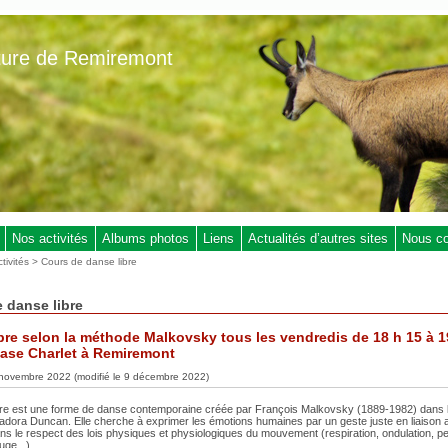
ture de Remiremont
Nos activités
Albums photos
Liens
Actualités d’autres sites
Nous co
tivités
> Cours de danse libre
 danse libre
bre selon la méthode Malkovsky tous les vendredis de 18 h 15 à 1
ase Charlet à Remiremont
 novembre 2022 (modifié le 9 décembre 2022)
bre est une forme de danse contemporaine créée par François Malkovsky (1889-1982) dans l
Isadora Duncan. Elle cherche à exprimer les émotions humaines par un geste juste en liaison 
ns le respect des lois physiques et physiologiques du mouvement (respiration, ondulation, p
uge...)