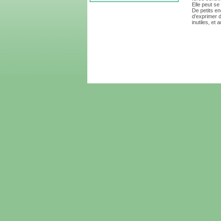
Elle peut se
De petits e
d’exprimer d
inutiles, et