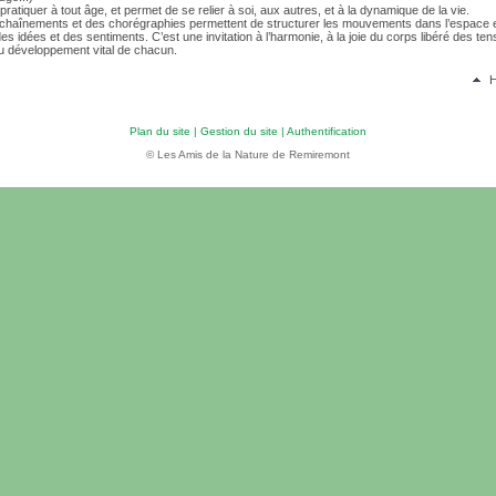
 pratiquer à tout âge, et permet de se relier à soi, aux autres, et à la dynamique de la vie.
nchaînements et des chorégraphies permettent de structurer les mouvements dans l’espace 
es idées et des sentiments. C’est une invitation à l’harmonie, à la joie du corps libéré des ten
 au développement vital de chacun.
H
Plan du site
|
Gestion du site
|
Authentification
© Les Amis de la Nature de Remiremont