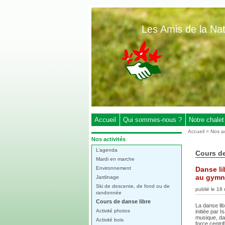
Aller
au
Les Amis de la Na
contenu
-
Aller
au
menu
principal
-
Aller
à
Accueil
Qui sommes-nous ?
Notre chalet
la
Vous
Accueil
>
Nos ac
recherche
êtes
Dans
Nos activités
la
ici
L’agenda
rubrique
Cours de
:
:
Mardi en marche
Environnement
Danse li
au gymn
Jardinage
Ski de descente, de fond ou de
publié le 18
randonnée
Cours de danse libre
La danse li
Activité photos
initiée par 
musique, da
Activité bois
force centrif