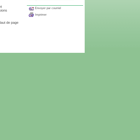
et
Envoyer par courriel
sions
Imprimer
aut de page